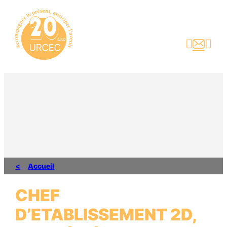
Aller
au
contenu



Accueil
CHEF
D’ETABLISSEMENT 2D,