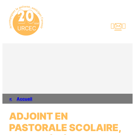
Aller
au
contenu



Accueil
ADJOINT EN
PASTORALE SCOLAIRE,