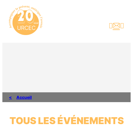
Aller
au
contenu



Accueil
TOUS LES ÉVÉNEMENTS