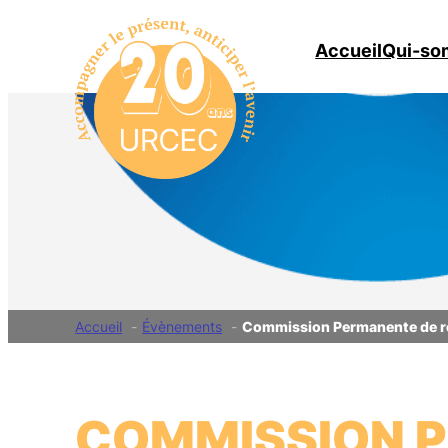
Aller
au
Accueil
Qui-so
contenu
Accueil
Évènements
Commission Permanente de r
COMMISSION P