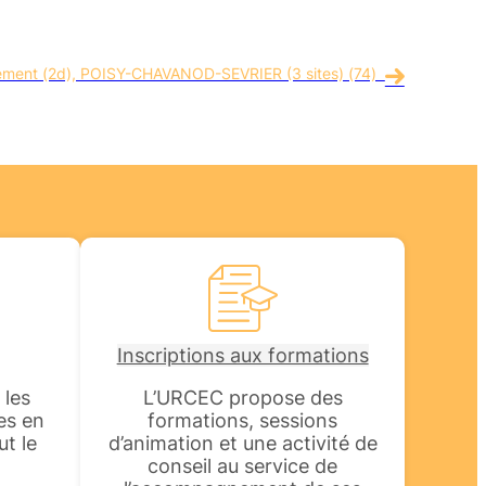
sement (2d), POISY-CHAVANOD-SEVRIER (3 sites) (74)
Inscriptions aux formations
 les
L’URCEC propose des
es en
formations, sessions
ut le
d’animation et une activité de
.
conseil au service de