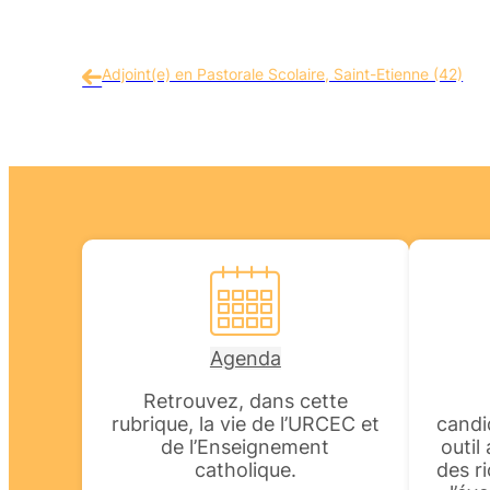
Adjoint(e) en Pastorale Scolaire, Saint-Etienne (42)
Agenda
Retrouvez, dans cette
rubrique, la vie de l’URCEC et
candi
de l’Enseignement
outil
catholique.
des r