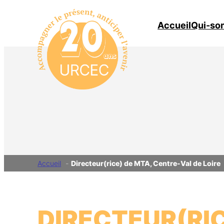
Aller
au
Accueil
Qui-so
contenu
Accueil
Directeur(rice) de MTA, Centre-Val de Loire
DIRECTEUR(RIC