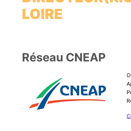
LOIRE
Réseau CNEAP
O
A
P
R
C