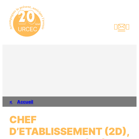
Aller
au
contenu



Accueil
CHEF
D’ETABLISSEMENT (2D),