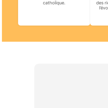
catholique.
des r
l’év