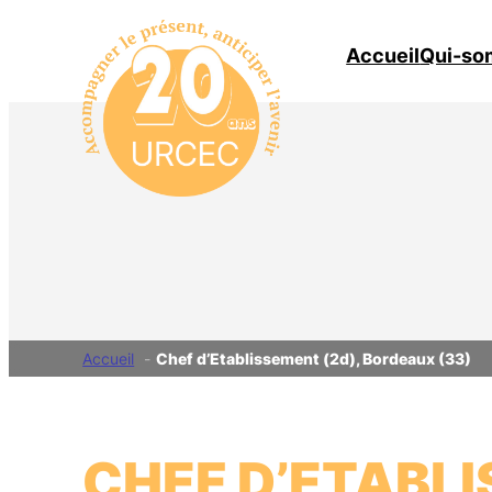
Aller
au
Accueil
Qui-so
contenu
Accueil
Chef d’Etablissement (2d), Bordeaux (33)
CHEF D’ETABLI