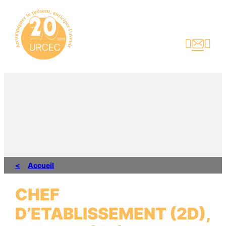
Aller
au
contenu



Accueil
CHEF
D’ETABLISSEMENT (2D),