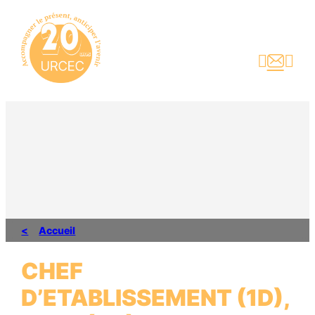
Aller
au
contenu



Accueil
CHEF
D’ETABLISSEMENT (1D),