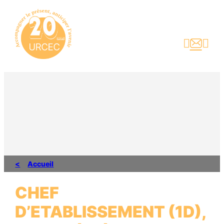
Aller
au
contenu



Accueil
CHEF
D’ETABLISSEMENT (1D),