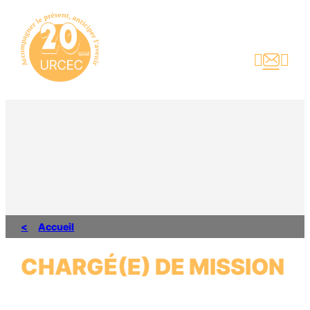
Aller
au
contenu



Accueil
CHARGÉ(E) DE MISSION